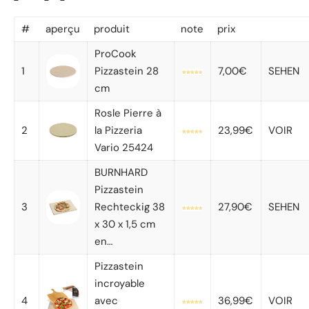
#
aperçu
produit
note
prix
ProCook
1
Pizzastein 28
7,00€
SEHEN
cm
Rosle Pierre à
2
la Pizzeria
23,99€
VOIR
Vario 25424
BURNHARD
Pizzastein
3
Rechteckig 38
27,90€
SEHEN
x 30 x 1,5 cm
en…
Pizzastein
incroyable
4
avec
36,99€
VOIR