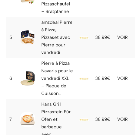
Pizzaschaufel
– Bratpfanne
amzdeal Pierre
à Pizza,
5
Pizzaset avec
38,99€
VOIR
Pierre pour
vendredi
Pierre à Pizza
Navaris pour le
6
vendredi XXL
38,99€
VOIR
– Plaque de
Cuisson…
Hans Grill
Pizzastein Für
7
Ofen et
38,99€
VOIR
barbecue
avec…