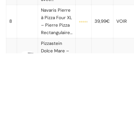
Navaris Pierre
à Pizza Four XL
8
39,99€
VOIR
– Pierre Pizza
Rectangulaire…
Pizzastein
Dolce Mare –
9
Pierre à Pizza
49,99€
VOIR
en cordiérite
de…
NeoCasa
Service à pizza
10
en cordiérite
54,90€
MONTR
en céramique,
noir
Sur quels critères miser pour choisir sa