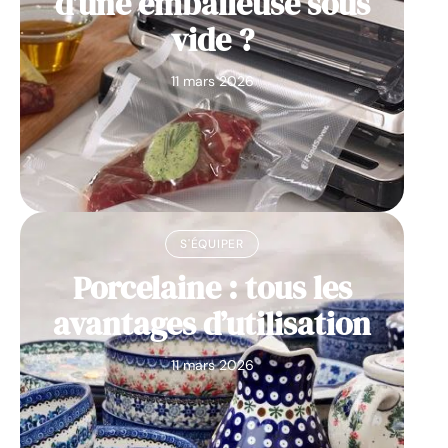
d’une emballeuse sous
vide ?
11 mars 2026
S'ÉQUIPER
Porcelaine : tous les
avantages d’utilisation
11 mars 2026