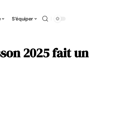
e
S’équiper
sson 2025 fait un