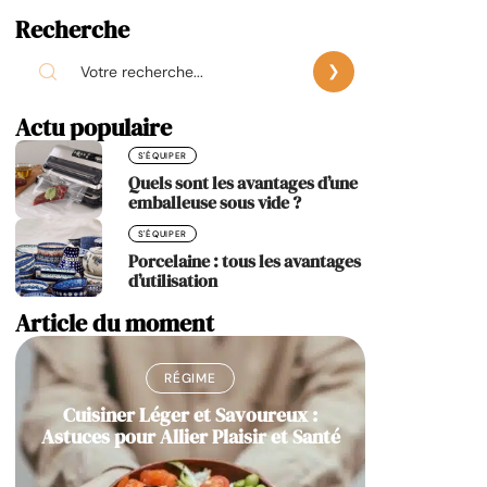
Recherche
Actu populaire
S'ÉQUIPER
Quels sont les avantages d’une
emballeuse sous vide ?
S'ÉQUIPER
Porcelaine : tous les avantages
d’utilisation
Article du moment
RÉGIME
Cuisiner Léger et Savoureux :
Astuces pour Allier Plaisir et Santé