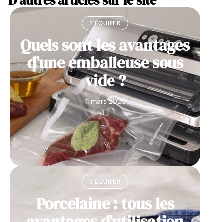
D'autres articles sur le site
S'ÉQUIPER
Quels sont les avantages
d’une emballeuse sous
vide ?
11 mars 2026
S'ÉQUIPER
Porcelaine : tous les
avantages d’utilisation