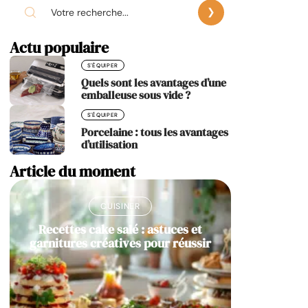
Actu populaire
S'ÉQUIPER
Quels sont les avantages d’une
emballeuse sous vide ?
S'ÉQUIPER
Porcelaine : tous les avantages
d’utilisation
Article du moment
CUISINER
Recettes cake salé : astuces et
garnitures créatives pour réussir