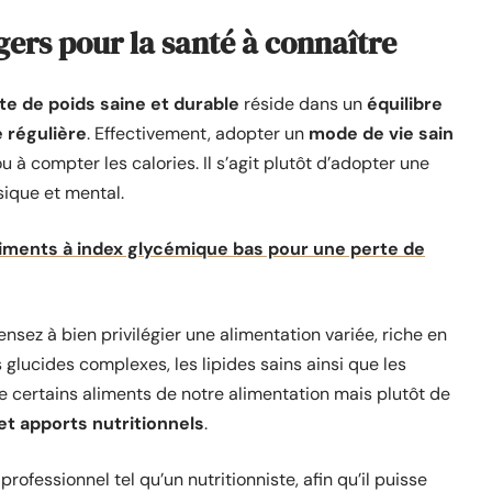
ngers pour la santé à connaître
te de poids saine et durable
réside dans un
équilibre
e régulière
. Effectivement, adopter un
mode de vie sain
 à compter les calories. Il s’agit plutôt d’adopter une
sique et mental.
aliments à index glycémique bas pour une perte de
nsez à bien privilégier une alimentation variée, riche en
s glucides complexes, les lipides sains ainsi que les
re certains aliments de notre alimentation mais plutôt de
 et apports nutritionnels
.
professionnel tel qu’un nutritionniste, afin qu’il puisse