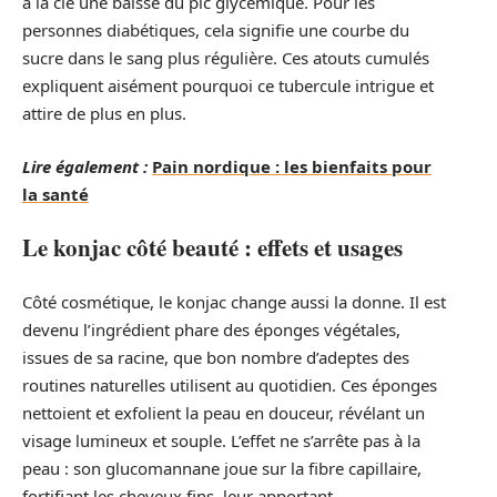
à la clé une baisse du pic glycémique. Pour les
personnes diabétiques, cela signifie une courbe du
sucre dans le sang plus régulière. Ces atouts cumulés
expliquent aisément pourquoi ce tubercule intrigue et
attire de plus en plus.
Lire également :
Pain nordique : les bienfaits pour
la santé
Le konjac côté beauté : effets et usages
Côté cosmétique, le konjac change aussi la donne. Il est
devenu l’ingrédient phare des éponges végétales,
issues de sa racine, que bon nombre d’adeptes des
routines naturelles utilisent au quotidien. Ces éponges
nettoient et exfolient la peau en douceur, révélant un
visage lumineux et souple. L’effet ne s’arrête pas à la
peau : son glucomannane joue sur la fibre capillaire,
fortifiant les cheveux fins, leur apportant