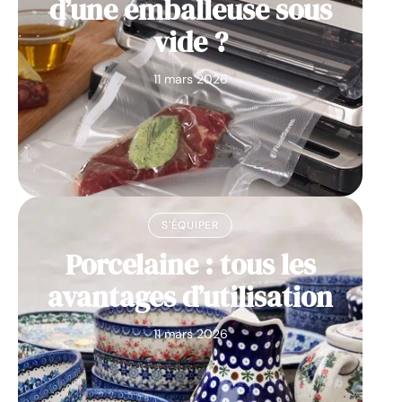
d’une emballeuse sous
vide ?
11 mars 2026
S'ÉQUIPER
Porcelaine : tous les
avantages d’utilisation
11 mars 2026