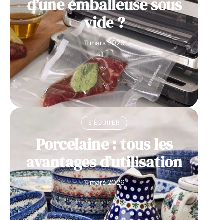
d’une emballeuse sous
vide ?
11 mars 2026
S'ÉQUIPER
Porcelaine : tous les
avantages d’utilisation
11 mars 2026