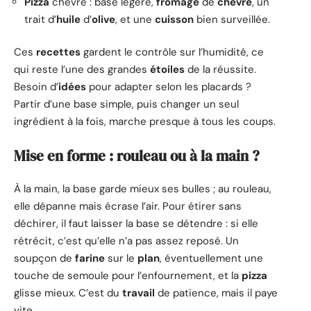
Pizza
chèvre : base légère,
fromage
de
chèvre
, un
trait d’
huile
d’
olive
, et une
cuisson
bien surveillée.
Ces
recettes
gardent le contrôle sur l’humidité, ce
qui reste l’une des grandes
étoiles
de la réussite.
Besoin d’
idées
pour adapter selon les placards ?
Partir d’une base simple, puis changer un seul
ingrédient à la fois, marche presque à tous les coups.
Mise en forme : rouleau ou à la main ?
À la main, la base garde mieux ses bulles ; au rouleau,
elle dépanne mais écrase l’air. Pour étirer sans
déchirer, il faut laisser la base se détendre : si elle
rétrécit, c’est qu’elle n’a pas assez reposé. Un
soupçon de
farine
sur le
plan
, éventuellement une
touche de semoule pour l’enfournement, et la
pizza
glisse mieux. C’est du
travail
de patience, mais il paye
vite.