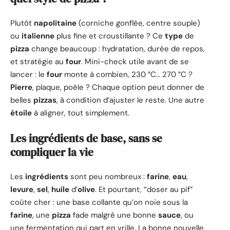
Plutôt
napolitaine
(corniche gonflée, centre souple)
ou
italienne
plus fine et croustillante ? Ce
type
de
pizza
change beaucoup : hydratation, durée de repos,
et stratégie au
four
. Mini-check utile avant de se
lancer : le
four
monte à combien, 230 °C… 270 °C ?
Pierre
, plaque, poêle ? Chaque option peut donner de
belles
pizzas
, à condition d’ajuster le reste. Une autre
étoile
à aligner, tout simplement.
Les ingrédients de base, sans se
compliquer la vie
Les
ingrédients
sont peu nombreux :
farine
,
eau
,
levure
,
sel
,
huile
d’
olive
. Et pourtant, “doser au pif”
coûte cher : une base collante qu’on noie sous la
farine
, une
pizza
fade malgré une bonne
sauce
, ou
une fermentation qui part en vrille. La bonne nouvelle