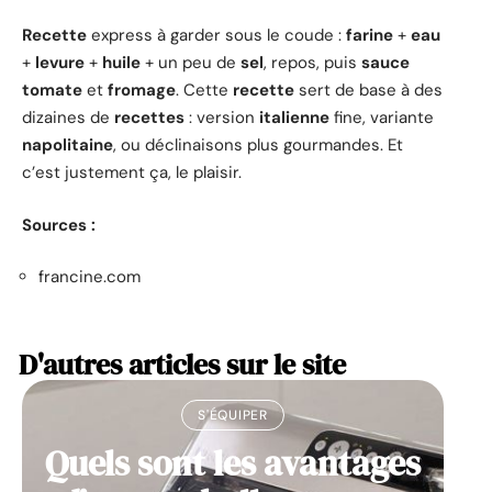
Recette
express à garder sous le coude :
farine
+
eau
+
levure
+
huile
+ un peu de
sel
, repos, puis
sauce
tomate
et
fromage
. Cette
recette
sert de base à des
dizaines de
recettes
: version
italienne
fine, variante
napolitaine
, ou déclinaisons plus gourmandes. Et
c’est justement ça, le plaisir.
Sources :
francine.com
D'autres articles sur le site
S'ÉQUIPER
Quels sont les avantages