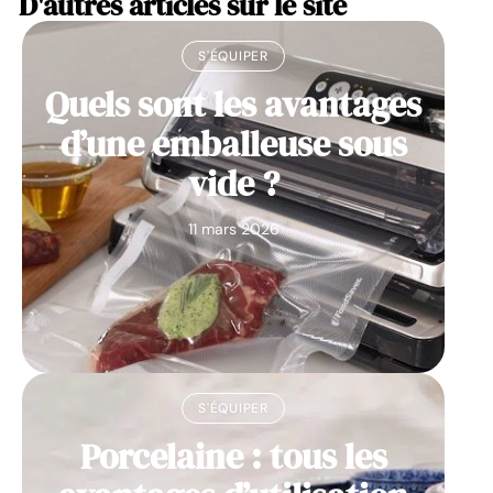
D'autres articles sur le site
S'ÉQUIPER
Quels sont les avantages
d’une emballeuse sous
vide ?
11 mars 2026
S'ÉQUIPER
Porcelaine : tous les