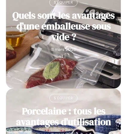
S'ÉQUIPER
Quels sont les avantages
d’une emballeuse sous
vide ?
11 mars 2026
S'ÉQUIPER
Porcelaine : tous les
avantages d’utilisation