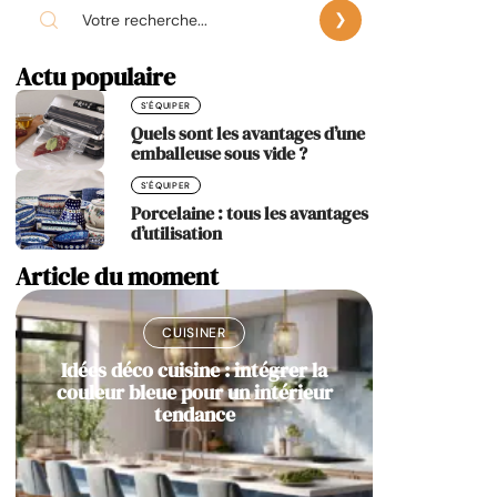
Actu populaire
S'ÉQUIPER
Quels sont les avantages d’une
emballeuse sous vide ?
S'ÉQUIPER
Porcelaine : tous les avantages
d’utilisation
Article du moment
CUISINER
Idées déco cuisine : intégrer la
couleur bleue pour un intérieur
tendance