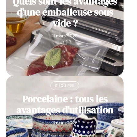
Quels sont les avantages
d’une emballeuse sous
vide ?
11 mars 2026
S'ÉQUIPER
Porcelaine : tous les
avantages d’utilisation
11 mars 2026