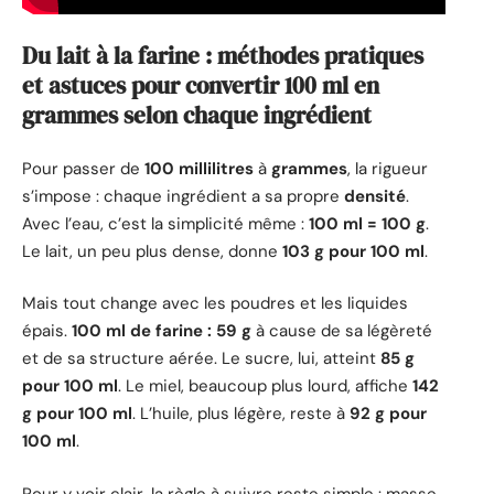
Du lait à la farine : méthodes pratiques
et astuces pour convertir 100 ml en
grammes selon chaque ingrédient
Pour passer de
100 millilitres
à
grammes
, la rigueur
s’impose : chaque ingrédient a sa propre
densité
.
Avec l’eau, c’est la simplicité même :
100 ml = 100 g
.
Le lait, un peu plus dense, donne
103 g pour 100 ml
.
Mais tout change avec les poudres et les liquides
épais.
100 ml de farine : 59 g
à cause de sa légèreté
et de sa structure aérée. Le sucre, lui, atteint
85 g
pour 100 ml
. Le miel, beaucoup plus lourd, affiche
142
g pour 100 ml
. L’huile, plus légère, reste à
92 g pour
100 ml
.
Pour y voir clair, la règle à suivre reste simple : masse