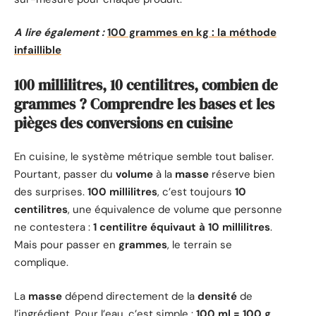
A lire également :
100 grammes en kg : la méthode
infaillible
100 millilitres, 10 centilitres, combien de
grammes ? Comprendre les bases et les
pièges des conversions en cuisine
En cuisine, le système métrique semble tout baliser.
Pourtant, passer du
volume
à la
masse
réserve bien
des surprises.
100 millilitres
, c’est toujours
10
centilitres
, une équivalence de volume que personne
ne contestera :
1 centilitre équivaut à 10 millilitres
.
Mais pour passer en
grammes
, le terrain se
complique.
La
masse
dépend directement de la
densité
de
l’ingrédient. Pour l’eau, c’est simple :
100 ml = 100 g
,