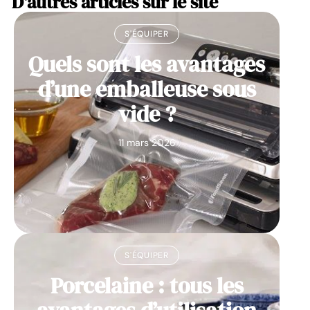
D'autres articles sur le site
S'ÉQUIPER
Quels sont les avantages
d’une emballeuse sous
vide ?
11 mars 2026
S'ÉQUIPER
Porcelaine : tous les