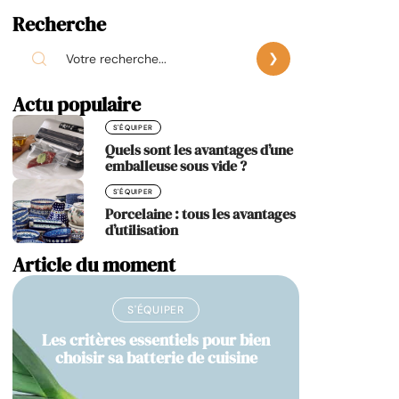
Recherche
Actu populaire
S'ÉQUIPER
Quels sont les avantages d’une
emballeuse sous vide ?
S'ÉQUIPER
Porcelaine : tous les avantages
d’utilisation
Article du moment
S'ÉQUIPER
Les critères essentiels pour bien
choisir sa batterie de cuisine