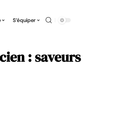
e
S’équiper
ien : saveurs