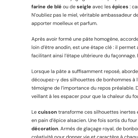
farine de blé
ou de
seigle
avec les
épices
: ca
N’oubliez pas le miel, véritable ambassadeur de
apporter moelleux et parfum.
Après avoir formé une pâte homogène, accorde
loin d’être anodin, est une étape clé : il permet
facilitant ainsi l’étape ultérieure du façonnag
Lorsque la pâte a suffisamment reposé, abordez
découpez-y des silhouettes de bonhommes à l
témoigne de l’importance du repos préalable. Di
veillant à les espacer pour que la chaleur du f
Le
cuisson
transforme ces silhouettes inertes
en pain d’épice alsacien. Une fois sortis du four 
décoration
. Armés de glaçage royal, de bonbon
créativité pour donner vie et caractère à ch