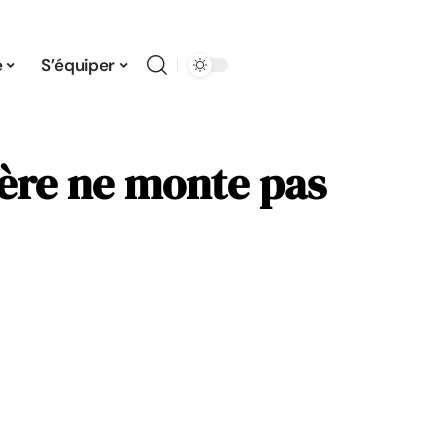
e
S’équiper
lère ne monte pas