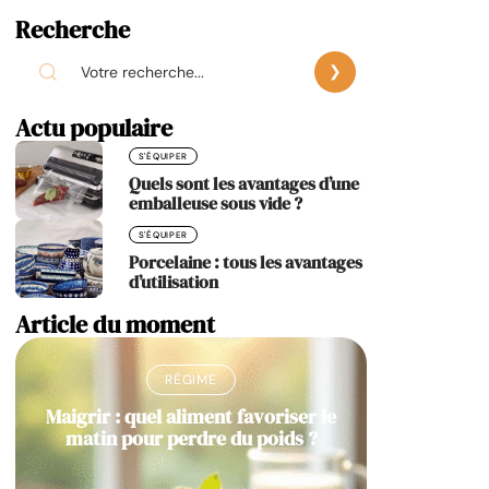
Recherche
Actu populaire
S'ÉQUIPER
Quels sont les avantages d’une
emballeuse sous vide ?
S'ÉQUIPER
Porcelaine : tous les avantages
d’utilisation
Article du moment
RÉGIME
Maigrir : quel aliment favoriser le
matin pour perdre du poids ?