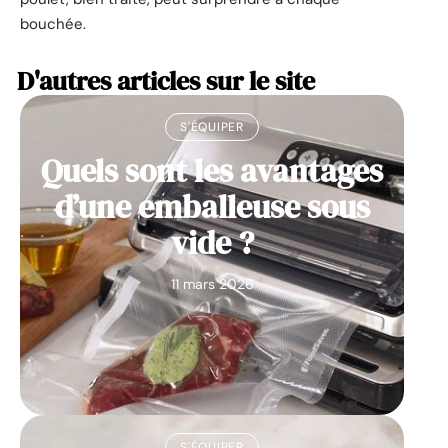
bouchée.
D'autres articles sur le site
S'ÉQUIPER
Quels sont les avantages
d’une emballeuse sous
vide ?
11 mars 2026
S'ÉQUIPER