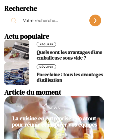
Recherche
Actu populaire
S'ÉQUIPER
Quels sont les avantages d’une
emballeuse sous vide ?
S'ÉQUIPER
Porcelaine : tous les avantages
d’utilisation
Article du moment
NEWS
La cuisine en entreprise : Un atout
pour réunir et inspirer vos équipes