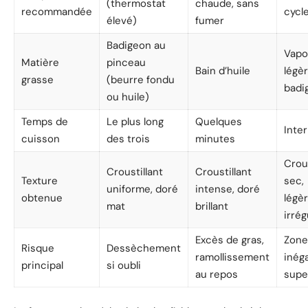
(thermostat
chaude, sans
recommandée
cycl
élevé)
fumer
Badigeon au
Vapo
Matière
pinceau
Bain d’huile
légè
grasse
(beurre fondu
badi
ou huile)
Temps de
Le plus long
Quelques
Inte
cuisson
des trois
minutes
Crous
Croustillant
Croustillant
Texture
sec,
uniforme, doré
intense, doré
obtenue
légè
mat
brillant
irrég
Excès de gras,
Zone
Risque
Dessèchement
ramollissement
inéga
principal
si oubli
au repos
supe