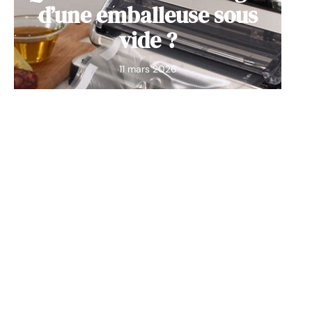
d’une emballeuse sous
vide ?
11 mars 2026
S'ÉQUIPER
Porcelaine : tous les
avantages d’utilisation
11 mars 2026