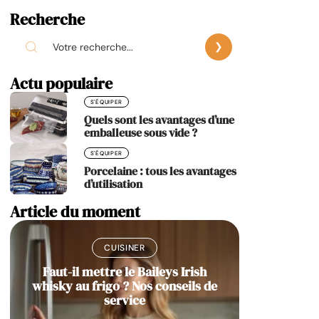
Recherche
Actu populaire
S'ÉQUIPER
Quels sont les avantages d’une
emballeuse sous vide ?
S'ÉQUIPER
Porcelaine : tous les avantages
d’utilisation
Article du moment
CUISINER
Faut-il mettre le Baileys Irish
whisky au frigo ? Nos conseils de
service