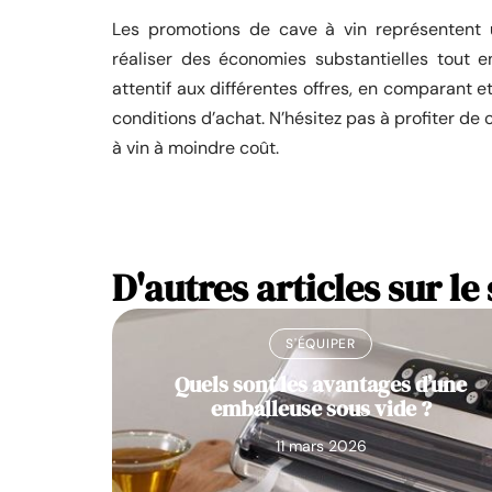
Les promotions de cave à vin représentent 
réaliser des économies substantielles tout 
attentif aux différentes offres, en comparant e
conditions d’achat. N’hésitez pas à profiter d
à vin à moindre coût.
D'autres articles sur le 
S'ÉQUIPER
Quels sont les avantages d’une
emballeuse sous vide ?
11 mars 2026