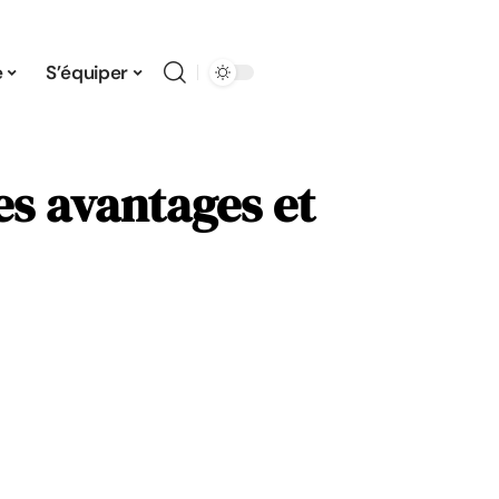
e
S’équiper
es avantages et