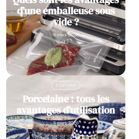
d’une emballeuse sous
vide ?
11 mars 2026
S'ÉQUIPER
Porcelaine : tous les
avantages d’utilisation
11 mars 2026