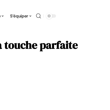
e
S’équiper
a touche parfaite