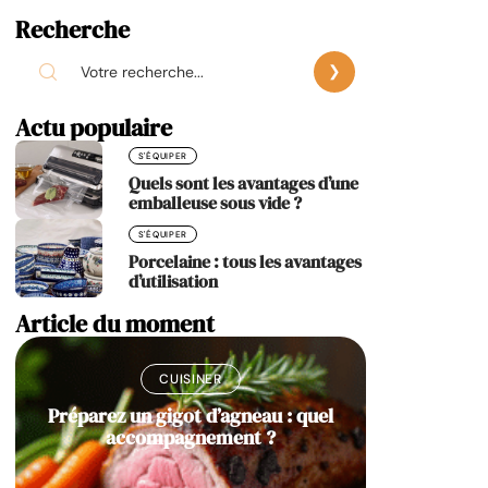
Recherche
Actu populaire
S'ÉQUIPER
Quels sont les avantages d’une
emballeuse sous vide ?
S'ÉQUIPER
Porcelaine : tous les avantages
d’utilisation
Article du moment
CUISINER
Préparez un gigot d’agneau : quel
accompagnement ?